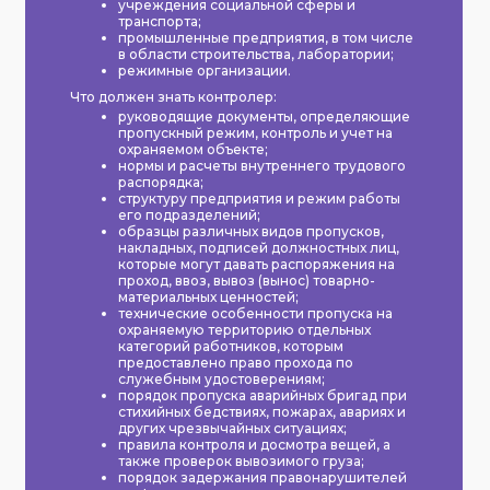
учреждения социальной сферы и
транспорта;
промышленные предприятия, в том числе
в области строительства, лаборатории;
режимные организации.
Что должен знать контролер:
руководящие документы, определяющие
пропускный режим, контроль и учет на
охраняемом объекте;
нормы и расчеты внутреннего трудового
распорядка;
структуру предприятия и режим работы
его подразделений;
образцы различных видов пропусков,
накладных, подписей должностных лиц,
которые могут давать распоряжения на
проход, ввоз, вывоз (вынос) товарно-
материальных ценностей;
технические особенности пропуска на
охраняемую территорию отдельных
категорий работников, которым
предоставлено право прохода по
служебным удостоверениям;
порядок пропуска аварийных бригад при
стихийных бедствиях, пожарах, авариях и
других чрезвычайных ситуациях;
правила контроля и досмотра вещей, а
также проверок вывозимого груза;
порядок задержания правонарушителей