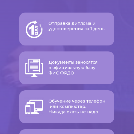
Отправка диплома и
удостоверения за 1 день
Документы заносятся
в официальную базу
ФИС ФРДО
Обучение через телефон
или компьютер.
Никуда ехать не надо