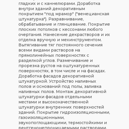
гладких и с каннелюрами. Доработка
внутри зданий декоративным
покрытием "под мрамор" ("венецианская
штукатурка"). Разравнивание,
обрабатывание и глянцевание. Покрытие
плоских потолков с кессонами любого
очертания. Нанесение декрастворов и их
отделка вручную и мехинструментом.
Вытягивание тяг постоянного сечения
всеми видами растворов на
прямолинейных поверхностях с
разделкой углов. Размечивание и
прорезка рустов на оштукатуренных
поверхностях, в том числе и на фасадах.
Доработка фасадов декоративной
штукатуркой. Устройство наливных
полов и оснований под полы, заливка
наливных полов. Монтаж декоративной
штукатурки фасадов отдельными
местами и высококачественной
штукатурки внутренних поверхностей
зданий. Покрытие гидроизоляционными,
газоизоляционными,
звукопоглощающими, термостойкими и
рентгенонепроницаемыми растворами.