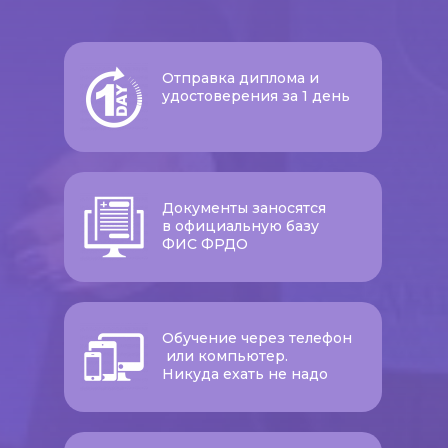
Отправка диплома и
удостоверения за 1 день
Документы заносятся
в официальную базу
ФИС ФРДО
Обучение через телефон
или компьютер.
Никуда ехать не надо