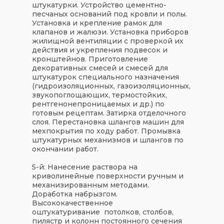
штукатурки. Устройство цементно-
песчаных оснований под кровли и полы.
Установка и крепление рамок для
клапанов и жалюзи. Установка приборов
жилищной вентиляции с проверкой их
действия и укрепления подвесок и
кронштейнов. Приготовление
декоративных смесей и смесей для
штукатурок специального назначения
(гидроизоляционных, газоизоляционных,
звукопоглощающих, термостойких,
рентгенонепроницаемых и др.) по
готовым рецептам. Затирка отделочного
слоя. Перестановка шлангов машин для
мехпокрытия по ходу работ. Промывка
штукатурных механизмов и шлангов по
окончании работ.
5-й: Нанесение раствора на
криволинейные поверхности ручным и
механизированным методами.
Доработка набрызгом.
Высококачественное
оштукатуривание потолков, столбов,
пилястр и колонн постоянного сечения