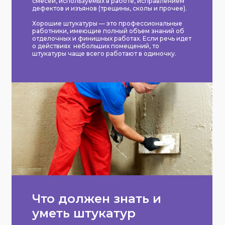
смесей, используемых в работе, исправлением
дефектов и изъянов (трещины, сколы и прочее).
Хорошие штукатуры — это профессиональные
работники, имеющие полный объем знаний об
отделочных и финишных работах. Если речь идет
о действиях небольших помещений, то
штукатуры чаще всего работают в одиночку.
Что должен знать и
уметь штукатур