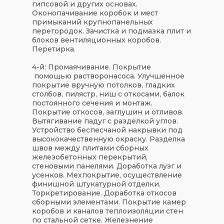
гипсовой и других основах.
Оконопачивание коробок и мест
примыканий крупнопанельных
перегородок. Зачистка и подмазка плит и
блоков вентиляционных коробов.
Перетирка.
4-й: Промаячивание. Покрытие
помощью растворонасоса. Улучшенное
покрытие вручную потолков, гладких
столбов, пилястр, ниш с откосами, балок
постоянного сечения и монтаж.
Покрытие откосов, заглушин и отливов.
Вытягивание падуг с разделкой углов.
Устройство беспесчаной накрывки под
высококачественную окраску. Разделка
швов между плитами сборных
железобетонных перекрытий,
стеновыми панелями. Доработка лузг и
усенков. Мехпокрытие, осуществление
финишной штукатурной отделки.
Торкретирование. Доработка откосов
сборными элементами. Покрытие камер
коробов и каналов теплоизоляции стен
по стальной сетке. Железнение