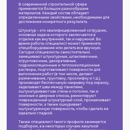
В современной строительной сфере
применяется большое разнообразие
материалов. Каждый состав обладает
определенными свойствами, необходимыми для
достижения конкретного результата.
Штукатур – это квалифицированный сотрудник,
основная задача которого заключается в
отделке как внутренней, так и наружной. Во
время работы специалист может применять
спецоборудование или делать все вручную.
Сегодня специалисты самостоятельно
замешивают штукатурные, шпаклевочные,
огрунтовочные, декоративные,
гидроизоляционные и теплоизоляционные
растворы, подготавливают поверхности для
выполнения работ (в том числе, делают
размечивание, грунтовку, проолифку и т.д.),
производят беспесчаную накрывку под окраску,
заделывают швы между панелями,
оштукатуривают как стены и потолки, так и
оконные и дверные откосы, ремонтируют
поврежденный штукатурный слой, промаячивает
поверхности, а также ошкуривает
оштукатуренную поверхность, чтобы сделать ее
идеально гладкой.
Также специалист такого профиля занимается
подбором, а в некоторых случаях закупкой