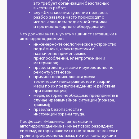
это требует организации безопасных
высотных работ;
службы спасения: тушение пожаров,
разбор завалов часто происходят с
использованием подъемной техники
и противопожарного оборудования.
Что должен знать и уметь машинист автовышки и
автогидроподъемника:
инженерно-технологическое устройство
подъёмника, характеристики и
назначение применяемых
приспособлений, электротехники и
материалов;
правила эксплуатации и руководство по
ремонту установок;
причины возникновения риска
технических неисправностей и аварий,
меры по их предупреждению и действия
при ликвидации;
меры, которые необходимо предпринять в
случае чрезвычайной ситуации (пожара,
травмы);
правила безопасности и
инструкции охраны труда.
Профессия «Машинист автовышки и
автогидроподъемника» имеет свою разрядную
систему, которая зависит от не только от класса и
уровня профессионализма, но и от конструкции