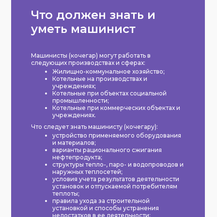
Что должен знать и
уметь машинист
Машинисты (кочегар) могут работать в
следующих производствах и сферах:
Жилищно-коммунальное хозяйство;
Котельные на производствах и
учреждениях;
Котельные при объектах социальной
промышленности;
Котельные при коммерческих объектах и
учреждениях.
Что следует знать машинисту (кочегару):
устройство применяемого оборудования
и материалов;
варианты рационального сжигания
нефтепродукта;
структуры тепло-, паро- и водопроводов и
наружных теплосетей;
условия учета результатов деятельности
установок и отпускаемой потребителям
теплоты;
правила ухода за строительной
установкой и способы устранения
недостатков в ее деятельности;