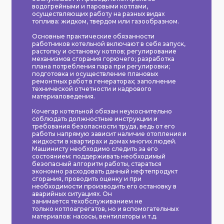
водогрейными и паровыми котлами,
осуществляющих работу на разных видах
топлива: жидком, твердом или газообразном.
Основные практические обязанности
работников котельной включают в себя запуск,
растопку и остановку котлов; регулирование
механизмов сгорания горючего; разработка
плана потребления пара при регулировки;
подготовка и осуществление плановых
ремонтных работ в генераторах; заполнение
технической отчетности и кадрового
материаловедения.
Кочегар котельной обязан неукоснительно
соблюдать должностные инструкции и
требования безопасности труда, ведь от его
работы напрямую зависит наличие отопления и
жидкости в квартирах и домах многих людей.
Машинисту необходимо следить за его
состоянием: поддерживать необходимый
безопасный алгоритм работы, стараться
экономно расходовать данный нефтепродукт
сгорания, проводить оценку и при
необходимости производить его остановку в
аварийных ситуациях. Он
занимается техобслуживанием не
только котлоагрегатов, но и вспомогательных
материалов: насосы, вентиляторы и т.д.