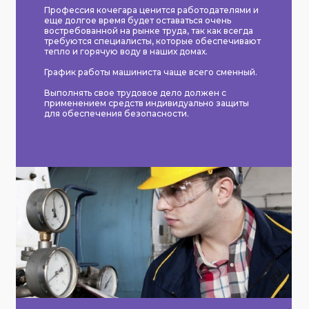
Профессия кочегара ценится работодателями и
еще долгое время будет оставаться очень
востребованной на рынке труда, так как всегда
требуются специалисты, которые обеспечивают
тепло и горячую воду в наших домах.
График работы машиниста чаще всего сменный.
Выполнять свое трудовое дело должен с
применением средств индивидуально защиты
для обеспечения безопасности.