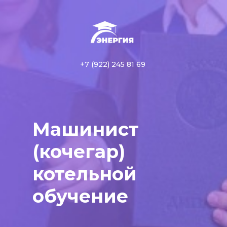
+7 (922) 245 81 69
Машинист
(кочегар)
котельной
обучение