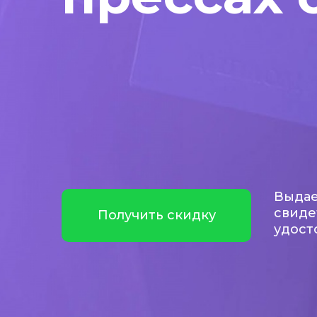
Выдае
свиде
Получить скидку
удост