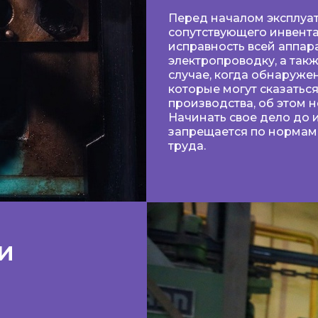
Перед началом эксплуат
сопутствующего инвент
исправность всей аппар
электропроводку, а такж
случае, когда обнаруже
которые могут сказатьс
производства, об этом 
Начинать свое дело до 
запрещается по нормам
труда.
и