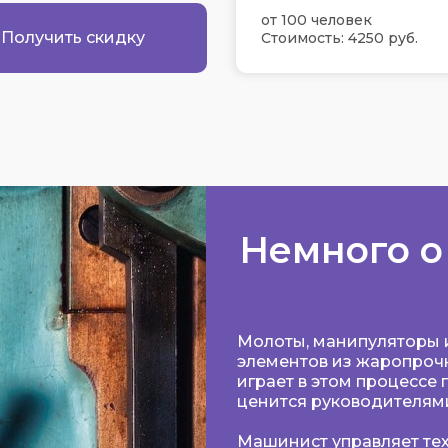
от 100 человек
Получить скидку
Стоимость: 4250 руб.
Немного о
Молоты, манипуляторы и
элементов из жаропрочн
играет в этом процессе
ценится руководителям
Машинист управляет те