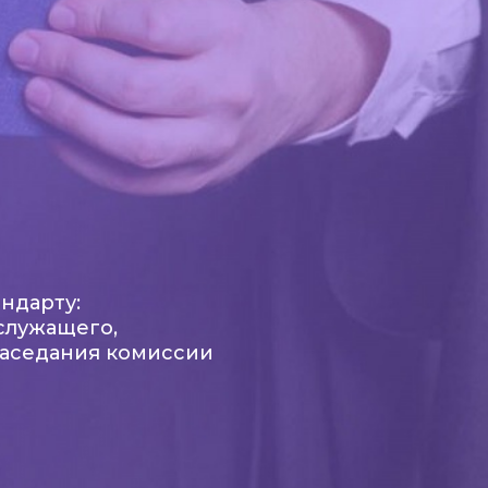
ндарту:
служащего,
 заседания комиссии