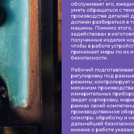
обслуживает его, ежедн
уметь обращаться с тех
производстве деталей 
должен разбираться в т
машины. Помимо этого, 
задействован в изготовл
полученные изделия нор
чтобы в работе устройс
принимает меры по их 
безопасности.
Рабочий подготавливает
регулировку под разные
режимы; контролирует 
механизм производства
измерительных приборо
(ведет сортировку, марк
рамках своей компетенц
производственное обор
осмотры, обработку и 
дальнейшей безопасност
книжке о работе указан