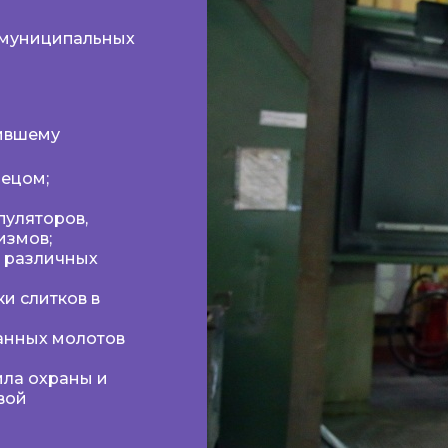
 муниципальных
чившему
нецом;
пуляторов,
измов;
й различных
и слитков в
анных молотов
ила охраны и
вой