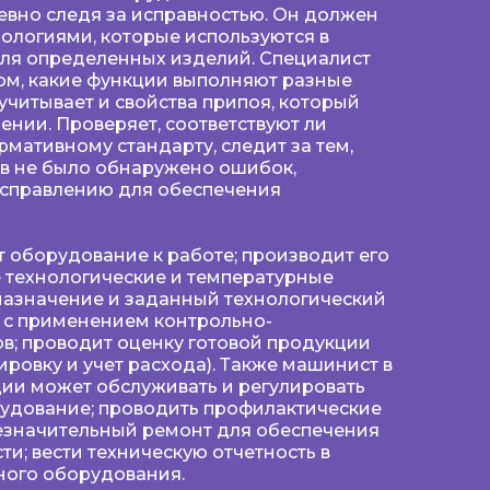
евно следя за исправностью. Он должен
нологиями, которые используются в
для определенных изделий. Специалист
ом, какие функции выполняют разные
учитывает и свойства припоя, который
ении. Проверяет, соответствуют ли
мативному стандарту, следит за тем,
тв не было обнаружено ошибок,
исправлению для обеспечения
 оборудование к работе; производит его
 технологические и температурные
назначение и заданный технологический
 с применением контрольно-
в; проводит оценку готовой продукции
ировку и учет расхода). Также машинист в
ии может обслуживать и регулировать
удование; проводить профилактические
незначительный ремонт для обеспечения
и; вести техническую отчетность в
ного оборудования.