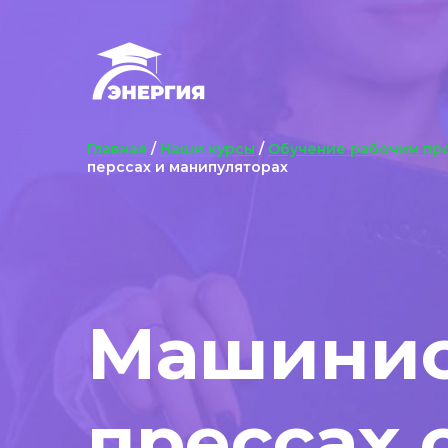
Главная
/
Наши курсы
/
Обучение рабочим пр
перссах и манипуляторах
Машинист
прессах 