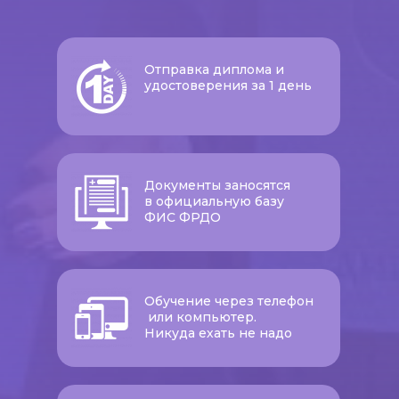
Отправка диплома и
удостоверения за 1 день
Документы заносятся
в официальную базу
ФИС ФРДО
Обучение через телефон
или компьютер.
Никуда ехать не надо