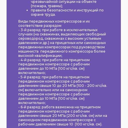
чрезвычайной ситуации на объекте
(пожара, травмы);
правила безопасности и инструкций по
охране труда.
Виды передвижных компрессоров и их
соответствие разрядом
- 3-й разряд: при работе в исключительных
случаях (на скважинах, выделяющих свободный
сероводород, скважинах с высоким устьевым
давлением и др.) на прицепных или самоходных
передвижных компрессорах под руководством
машиниста передвижного компрессора более
высокой квалификации;
- 4-й разряд: при работе на прицепном
передвижном компрессоре с рабочим
давлением до 10 МПа (100 кгс/кв. см)
включительно;
- 5-й разряд: при работе на прицепном
передвижном компрессоре с рабочим
давлением свыше 10 до 20 МПа (100 - 200 кгс/кв.
см) включительно или на самоходном
передвижном компрессоре с рабочим
давлением до 10 МПа (100 кгс/кв. см)
включительно;
- 6-й разряд: работа вазможна на прицепном
передвижном компрессоре с рабочим
давлением свыше 20 МПа (200 кгс/кв. см) или на
самоходном передвижном компрессоре с
рабочим давлением свыше 10 (100 кгс/кв. см).