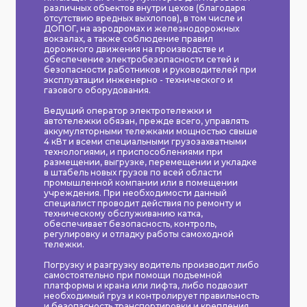
различных объектов внутри цехов (благодаря
отсутствию вредных выхлопов), в том числе и
ДОПОГ, на аэродромах и железнодорожных
вокзалах, а также соблюдение правил
дорожного движения на производстве и
обеспечение электробезопасности сетей и
безопасности работников и руководителей при
эксплуатации инженерно - технического и
газового оборудования.
Ведущий оператор электротележки и
автотележки обязан, прежде всего, управлять
аккумуляторными тележками мощностью свыше
4 кВт и всеми специальными грузозахватными
технологиями, и приспособлениями при
размещении, выгрузке, перемещении и укладке
в штабель новых грузов по всей области
промышленной компании или в помещении
учреждения. При необходимости данный
специалист проводит действия по ремонту и
техническому обслуживанию катка,
обеспечивает безопасность, контроль,
регулировку и отладку работы самоходной
тележки.
Погрузку и разгрузку водитель производит либо
самостоятельно при помощи подъемной
платформы и крана или лифта, либо подвозит
необходимый груз и контролирует правильность
и безопасность транспортировки и крепления