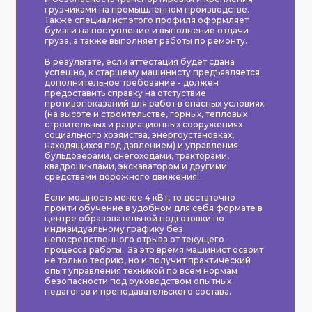
грузчиками на промышленном производстве.
Также специалист этого профиля оформляет
бумаги на поступление и выполнение отдачи
груза, а также выполняет работы по ремонту.
В результате, если аттестация будет сдана
успешно, к старшему машинисту предъявляется
дополнительное требование - должен
предоставить справку на отстуствие
противопоказаний для работ в опасных условиях
(на высоте и строительстве, горных, тепловых
строительных и радиационных сооружениях
социального хозяйства, энергоустановках,
находящихся под давлением) и управления
бульдозерами, снегоходами, тракторами,
квадроциклами, экскаватором и другими
средствами дорожного движения.
Если мощность менее 4 кВт, то достаточно
пройти обучение в удобном для себя формате в
центре образовательной подготовки по
индивидуальному графику без
непосредственного отрыва от текущего
процесса работы. За это время машинист освоит
не только теорию, но и получит практический
опыт управления техникой по всем нормам
безопасности под руководством опытных
педагогов и преподавательского состава.