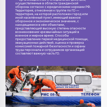
осуществляемые в области гражданской
обороны согласно с юридическими нормами РФ.
Территория, отнесённая к группе по ГО —
территория, на которой расположен город или
иной населённый пункт, имеющий важное
оборонное и экономическое значение, с
находящимися в нём объектами,
представляющий высокую степень опасности
возникновения чрезвычайных ситуаций в
военное и мирное время. Способы
предоставление первой медицинской помощи,
эвакуационных действий, оценка и проверка
комиссией пожарной безопасности и охраны
труда персонала и сотрудников организаций
составляют важную часть ГО.