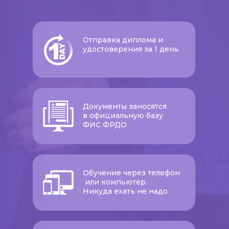
Отправка диплома и
удостоверения за 1 день
Документы заносятся
в официальную базу
ФИС ФРДО
Обучение через телефон
или компьютер.
Никуда ехать не надо